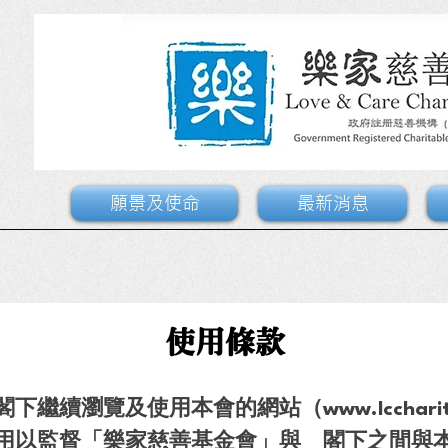
願景及使命
最新消息
使用條款
閣下繼續瀏覽及使用本會的網站（
www.lcchari
用以監督「
樂家慈善基金會
」與 閣下之間與