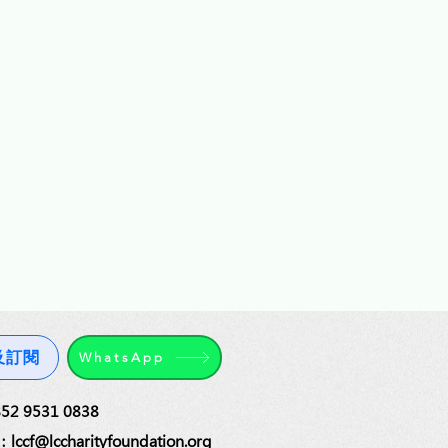
及訂閱
WhatsApp
2 9531 0838
cf@lccharityfoundation.org