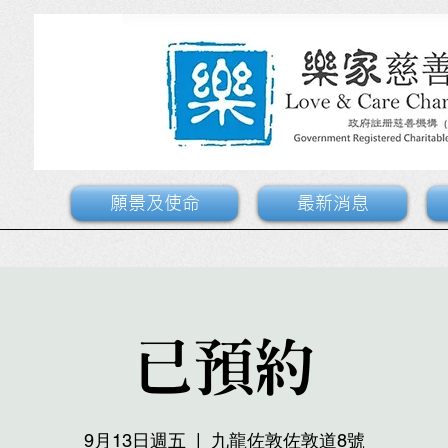
願景及使命
最新消息
已預約
9月13日週五
  |  
九龍佐敦佐敦道8號