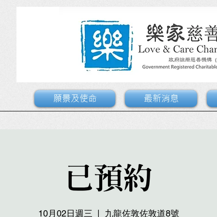
願景及使命
最新消息
已預約
10月02日週三
  |  
九龍佐敦佐敦道8號