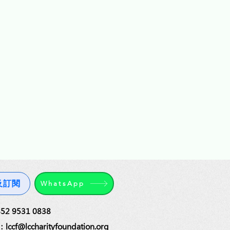
及訂閱
WhatsApp
2 9531 0838
cf@lccharityfoundation.org