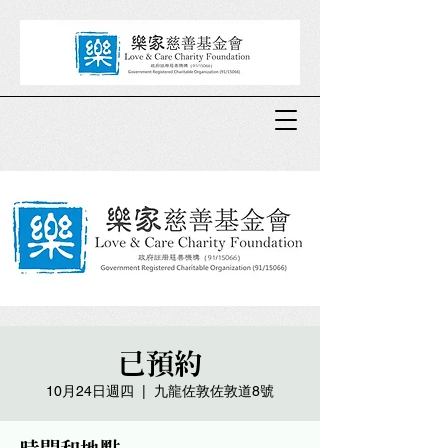
已預約
10月24日週四
  |  
九龍佐敦佐敦道8號