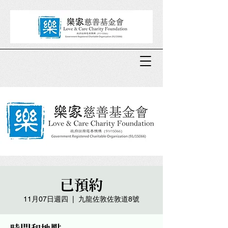
已預約
11月07日週四
  |  
九龍佐敦佐敦道8號