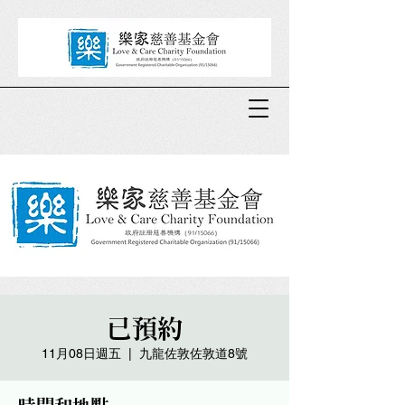
已預約
11月08日週五
  |  
九龍佐敦佐敦道8號