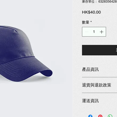
庫存單位： 6328356428
價
HK$40.00
格
數量
*
產品資訊
這是產品詳情，適合
退貨與退款政策
寸、材料、保固和清
品的獨特之處，以及
這是退貨與退款政策
能在購買之前清楚了
運送資訊
產品。撰寫政策時，
客有信心和决心購買
顧客有信心購買您的
這是個運送政策，適
的資訊。撰寫政策時