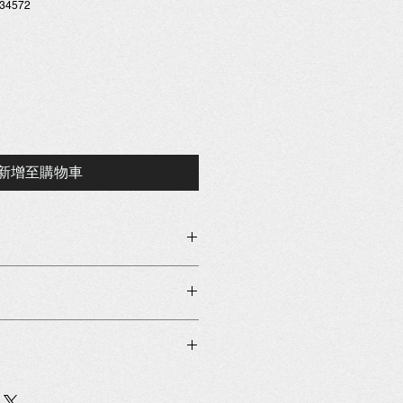
34572
新增至購物車
加入有關產品的更多資訊，例如尺
洗說明。另外，您也可在此處形容產
可給客戶帶來的好處。買家總是希望
，適合向客戶解釋如何處理不滿意的
解產品。所以請盡量提供資訊，讓顧
請盡量開門見山，以便建立互信，讓
產品。
產品。
合加入與運送方法、包裝和費用相關
，請盡量開門見山，以便建立互信，