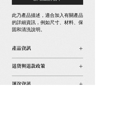
此乃產品描述，適合加入有關產品
的詳細資訊，例如尺寸、材料、保
固和清洗說明。
產品資訊
這是產品詳情，適合加入有關產品的更
退貨與退款政策
多資訊，例如尺寸、材料、保固和清洗
說明。另外，您也可在此處形容產品的
這是退貨與退款政策，適合向客戶解釋
獨特之處，以及可給客戶帶來的好處。
運送資訊
如何處理不滿意的產品。撰寫政策時，
買家總是希望能在購買之前清楚了解產
請盡量開門見山，以便建立互信，讓顧
品。所以請盡量提供資訊，讓顧客有信
這是個運送政策，適合加入與運送方
客有信心購買您的產品。
心和决心購買產品。
法、包裝和費用相關的資訊。撰寫政策
時，請盡量開門見山，以便建立互信，
讓顧客有信心購買您的產品。