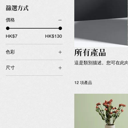
篩選方式
價格
HK$7
HK$130
所有產品
色彩
這是類別描述。您可在此
尺寸
250 ml
12 項產品
500 ml
80 ml
Large
Medium
Small